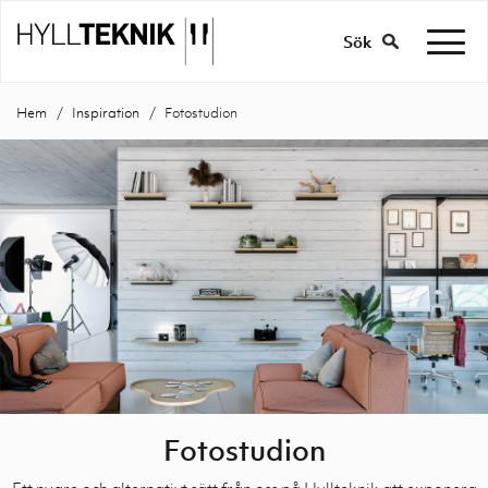
Sök
Hem
Inspiration
Fotostudion
Fotostudion
Ett nyare och alternativt sätt från oss på Hyllteknik att exponera