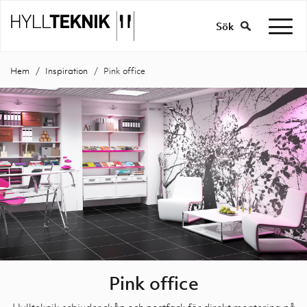
Sök
Hem
Inspiration
Pink office
Pink office
Hyllteknik erbjuder skåp och postfack för direkt montering på