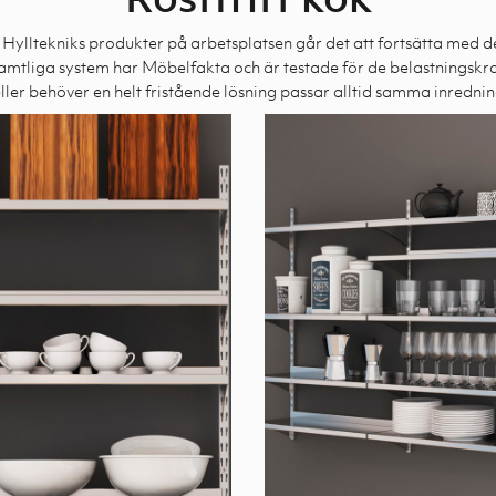
d Hylltekniks produkter på arbetsplatsen går det att fortsätta med d
amtliga system har Möbelfakta och är testade för de belastningskra
eller behöver en helt fristående lösning passar alltid samma inrednin