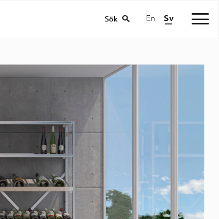
En
Sv
/
Sök