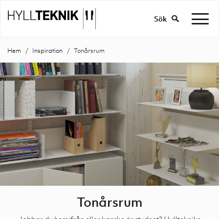
Sök
Hem
Inspiration
Tonårsrum
Tonårsrum
Jobbar du hemifrån eller kanske är student? Hylltekniks