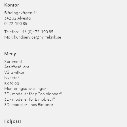
Kontor
Blädingevägen 44
342 32 Alvesta
0472-100 85
Telefon: +46 (0)472-100 85
Mail:
kundservice@hyllteknik.se
Meny
Sortiment
Återförsäljare
Våra villkor
Nyheter
Katalog
Monteringsanvisningar
3D- modeller för pCon planner®
3D- modeller för Bimobject®
3D-modeller - hos Bimbear
Följ oss!