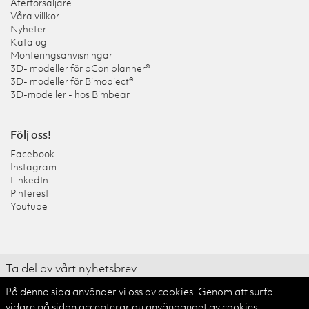
Återförsäljare
Våra villkor
Nyheter
Katalog
Monteringsanvisningar
3D- modeller för pCon planner®
3D- modeller för Bimobject®
3D-modeller - hos Bimbear
Följ oss!
Facebook
Instagram
LinkedIn
Pinterest
Youtube
Ta del av vårt nyhetsbrev
På denna sida använder vi oss av cookies. Genom att surfa
Skicka
vidare på sidan accepterar du användandet av cookies