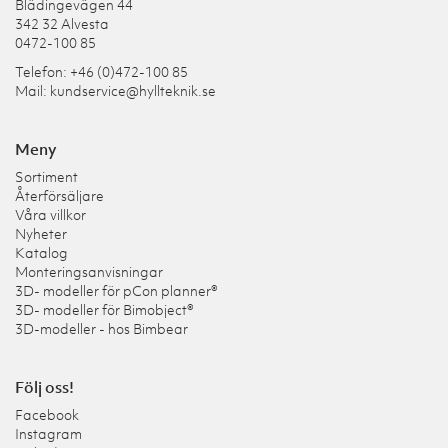
Blädingevägen 44
342 32 Alvesta
0472-100 85
Telefon: +46 (0)472-100 85
Mail:
kundservice@hyllteknik.se
Meny
Sortiment
Återförsäljare
Våra villkor
Nyheter
Katalog
Monteringsanvisningar
3D- modeller för pCon planner®
3D- modeller för Bimobject®
3D-modeller - hos Bimbear
Följ oss!
Facebook
Instagram