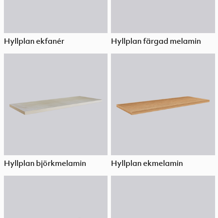
Hyllplan ekfanér
Hyllplan färgad melamin
Hyllplan björkmelamin
Hyllplan ekmelamin