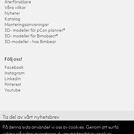
Återförsäljare
Våra villkor
Nyheter
Katalog
Monteringsanvisningar
3D- modeller för pCon planner®
3D- modeller för Bimobject®
3D-modeller - hos Bimbear
Följ oss!
Facebook
Instagram
LinkedIn
Pinterest
Youtube
Ta del av vårt nyhetsbrev
På denna sida använder vi oss av cookies. Genom att surfa
Skicka
vidare på sidan accepterar du användandet av cookies