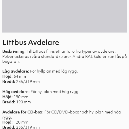
Littbus Avdelare
Till Littbus finns ett antal olika typer av avdelare.
Beskrivning:
Pulverlackeras i våra standardkulörer. Andra RAL kulörer kan fås på
begäran.
För hyllplan med låg rygg.
Låg avdelare:
64 mm
Höjd:
235/319 mm
Bredd:
För hyllplan med hög rygg.
Hög avdelare:
190 mm
Höjd:
190 mm
Bredd:
För CD/DVD-boxar och hyllplan med hög
Avdelare för CD-box:
rygg.
120 mm
Höjd:
235/319 mm
Bredd: