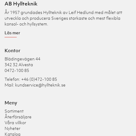
AB Hyllteknik
År 1957 grundades Hyllteknik av Leif Hedlund med målet att
utveckla och producera Sveriges starkaste och mest flexibla
konsol- och hyllsystem.
Läs mer
Kontor
Blädingevägen 44
342 32 Alvesta
0472-100 85
Telefon: +46 (0)472-100 85
Mail:
kundservice@hyllteknik.se
Meny
Sortiment
Återförsäljare
Våra villkor
Nyheter
Katalog