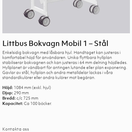
Littbus Bokvagn Mobil 1 – Stål
Enkelsidig bokvagn med låsbara hjul. Handtaget kan justeras i
komfortabel höjd för användaren. Unika flyttbara hyllplan
stabiliserar bokvagnen och kan justeras i 64 mm delning höjdledes.
Hyllplanet är vändbart för antingen lutande eller plan exponering.
Gavlar av stål, hyllplan och andra metalldelar lackas i våra
standardkulörer eller andra kulörer mot begäran.
1084 mm (exkl. hjul)
Höjd:
290 mm
Djup:
c/c 725 mm
Bredd:
Ca 100 böcker.
Kapacitet:
Kontakta oss