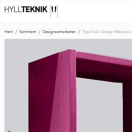
Hem
Sortiment
Designsamarbeten
Expo Kub -Design Rebecca L