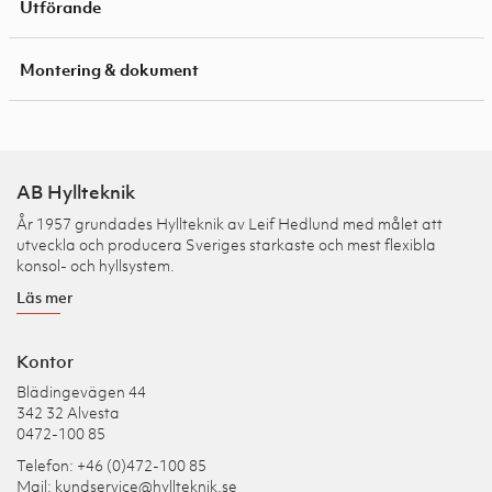
Utförande
Montering & dokument
AB Hyllteknik
År 1957 grundades Hyllteknik av Leif Hedlund med målet att
utveckla och producera Sveriges starkaste och mest flexibla
konsol- och hyllsystem.
Läs mer
Kontor
Blädingevägen 44
342 32 Alvesta
0472-100 85
Telefon: +46 (0)472-100 85
Mail:
kundservice@hyllteknik.se