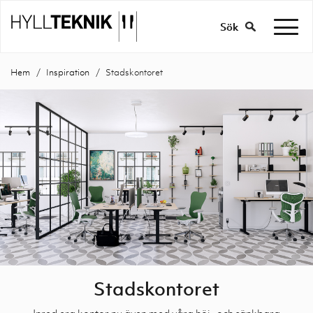
Sök
Hem
Inspiration
Stadskontoret
Stadskontoret
Inred era kontor nu även med våra höj- och sänkbara