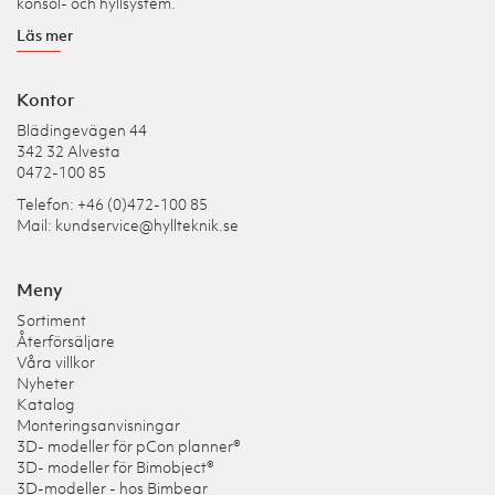
konsol- och hyllsystem.
Läs mer
Kontor
Blädingevägen 44
342 32 Alvesta
0472-100 85
Telefon: +46 (0)472-100 85
Mail:
kundservice@hyllteknik.se
Meny
Sortiment
Återförsäljare
Våra villkor
Nyheter
Katalog
Monteringsanvisningar
3D- modeller för pCon planner®
3D- modeller för Bimobject®
3D-modeller - hos Bimbear