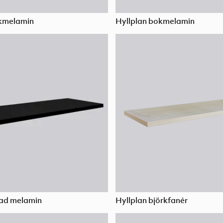
rkmelamin
Hyllplan bokmelamin
gad melamin
Hyllplan björkfanér