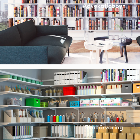
Advokatlobbyn
Skolförvaring