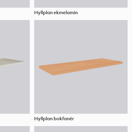
Hyllplan ekmelamin
Hyllplan bokfanér