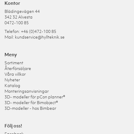
Kontor
Blädingevägen 44
342 32 Alvesta
0472-100 85
Telefon: +46 (0)472-100 85
Mail:
kundservice@hyllteknik.se
Meny
Sortiment
Återförsäljare
Våra villkor
Nyheter
Katalog
Monteringsanvisningar
3D- modeller för pCon planner®
3D- modeller för Bimobject®
3D-modeller - hos Bimbear
Följ oss!
Facebook