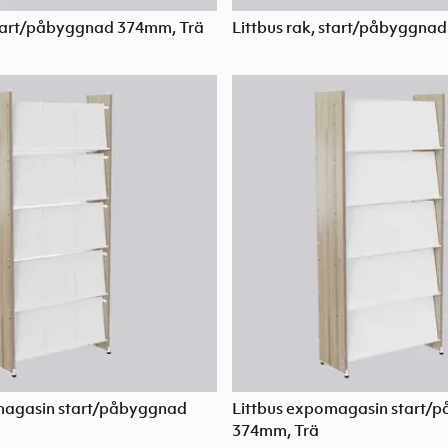
 start/påbyggnad 374mm, Trä
Littbus rak, start/påbyggna
magasin start/påbyggnad
Littbus expomagasin start/
374mm, Trä