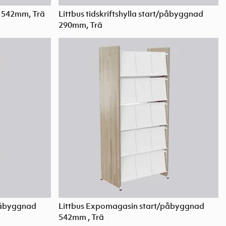
d 542mm, Trä
Littbus tidskriftshylla start/påbyggnad
290mm, Trä
påbyggnad
Littbus Expomagasin start/påbyggnad
542mm , Trä