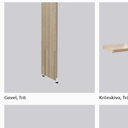
Gavel, Trä
Krönskiva, Tr