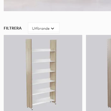
FILTRERA
expand_more
Utförande