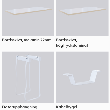
Bordsskiva, melamin 22mm
Bordsskiva,
högtryckslaminat
Datorupphängning
Kabelbygel