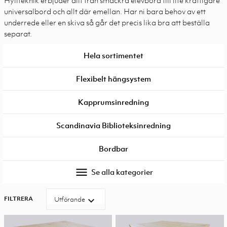
Hyllteknik erbjuder allt från smäckra elevbord till lite kraftigare
universalbord och allt där emellan. Har ni bara behov av ett
underrede eller en skiva så går det precis lika bra att beställa
separat.
Hela sortimentet
Flexibelt hängsystem
Kapprumsinredning
Scandinavia Biblioteksinredning
Bordbar
menu
Se alla kategorier
FILTRERA
expand_more
Utförande