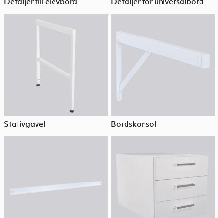
Detaljer till elevbord
Detaljer för universalbord
Stativgavel
Bordskonsol