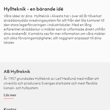
Hyllteknik - en bärande idé
Våra idéer är dina. Hyllteknik i Alvesta har i över 60 år tillverkat
skräddarsydda inredningssystem för allt från det lilla kontoret till
den stora lagerförvaringen i industrilokaler. Med en lång
erfarenhet skräddarsyr vi möbler som är utformade direkt utifrån
dina önskemål. Kontakta oss för mer information om våra möbler
och olika förvaringsmöjligheter, allt noggrant anpassat till dina
lokaler.
AB Hyllteknik
År 1957 grundades Hyllteknik av Leif Hedlund med målet att
utveckla och producera Sveriges starkaste och mest flexibla
konsol- och hyllsystem.
Läs mer
Kontor