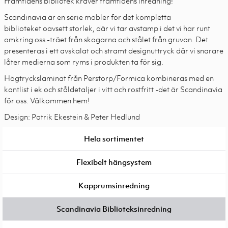
Framtidens bibliotek kräver framtidens inredning!
Scandinavia är en serie möbler för det kompletta
biblioteket oavsett storlek, där vi tar avstamp i det vi har runt
omkring oss -träet från skogarna och stålet från gruvan. Det
presenteras i ett avskalat och stramt designuttryck där vi snarare
låter medierna som ryms i produkten ta för sig.
Högtryckslaminat från Perstorp/Formica kombineras med en
kantlist i ek och ståldetaljer i vitt och rostfritt -det är Scandinavia
för oss. Välkommen hem!
Design: Patrik Ekestein & Peter Hedlund
Hela sortimentet
Flexibelt hängsystem
Kapprumsinredning
Scandinavia Biblioteksinredning