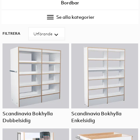
Bordbar
menu
Se alla kategorier
FILTRERA
expand_more
Utförande
Scandinavia Bokhylla
Scandinavia Bokhylla
Dubbelsidig
Enkelsidig