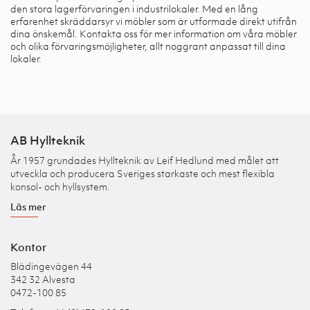
den stora lagerförvaringen i industrilokaler. Med en lång
erfarenhet skräddarsyr vi möbler som är utformade direkt utifrån
dina önskemål. Kontakta oss för mer information om våra möbler
och olika förvaringsmöjligheter, allt noggrant anpassat till dina
lokaler.
AB Hyllteknik
År 1957 grundades Hyllteknik av Leif Hedlund med målet att
utveckla och producera Sveriges starkaste och mest flexibla
konsol- och hyllsystem.
Läs mer
Kontor
Blädingevägen 44
342 32 Alvesta
0472-100 85