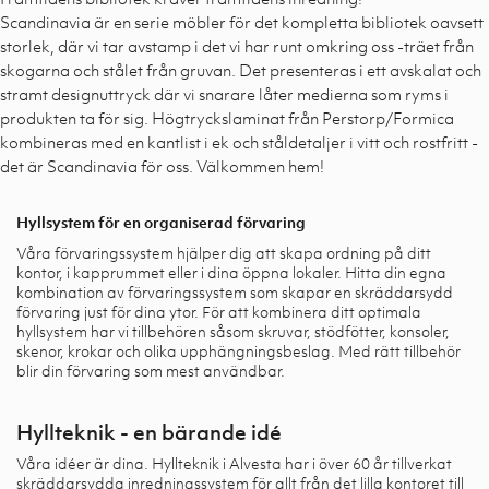
Scandinavia är en serie möbler för det kompletta bibliotek oavsett
storlek, där vi tar avstamp i det vi har runt omkring oss -träet från
skogarna och stålet från gruvan. Det presenteras i ett avskalat och
stramt designuttryck där vi snarare låter medierna som ryms i
produkten ta för sig. Högtryckslaminat från Perstorp/Formica
kombineras med en kantlist i ek och ståldetaljer i vitt och rostfritt -
det är Scandinavia för oss. Välkommen hem!
Hyllsystem för en organiserad förvaring
Våra förvaringssystem hjälper dig att skapa ordning på ditt
kontor, i kapprummet eller i dina öppna lokaler. Hitta din egna
kombination av förvaringssystem som skapar en skräddarsydd
förvaring just för dina ytor. För att kombinera ditt optimala
hyllsystem har vi tillbehören såsom skruvar, stödfötter, konsoler,
skenor, krokar och olika upphängningsbeslag. Med rätt tillbehör
blir din förvaring som mest användbar.
Hyllteknik - en bärande idé
Våra idéer är dina. Hyllteknik i Alvesta har i över 60 år tillverkat
skräddarsydda inredningssystem för allt från det lilla kontoret till