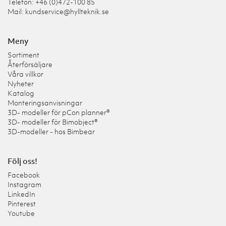
Telefon: +46 (0)472-100 85
Mail:
kundservice@hyllteknik.se
Meny
Sortiment
Återförsäljare
Våra villkor
Nyheter
Katalog
Monteringsanvisningar
3D- modeller för pCon planner®
3D- modeller för Bimobject®
3D-modeller - hos Bimbear
Följ oss!
Facebook
Instagram
LinkedIn
Pinterest
Youtube