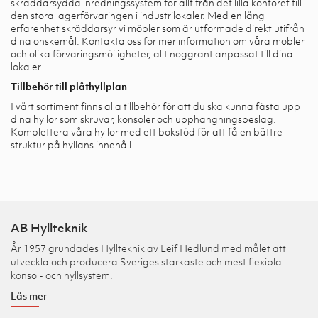
skräddarsydda inredningssystem för allt från det lilla kontoret till
den stora lagerförvaringen i industrilokaler. Med en lång
erfarenhet skräddarsyr vi möbler som är utformade direkt utifrån
dina önskemål. Kontakta oss för mer information om våra möbler
och olika förvaringsmöjligheter, allt noggrant anpassat till dina
lokaler.
Tillbehör till plåthyllplan
I vårt sortiment finns alla tillbehör för att du ska kunna fästa upp
dina hyllor som skruvar, konsoler och upphängningsbeslag.
Komplettera våra hyllor med ett bokstöd för att få en bättre
struktur på hyllans innehåll.
AB Hyllteknik
År 1957 grundades Hyllteknik av Leif Hedlund med målet att
utveckla och producera Sveriges starkaste och mest flexibla
konsol- och hyllsystem.
Läs mer