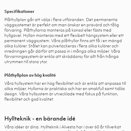
Specifikationer
Plåthyllplan går att välja i flera utföranden. Det permanenta
väggsystemet är perfekt om man önskar en prisvärd och tålig
förvaring. Plåthyllorna monteras på konsol eller fästs med
hyllgavel. Hyllan monteras med ett flexibelt hängsystem eller ett
permanent väggsystem. Våra plåthyllor finns att få i en mängd
olika kulörer. Stålet kan pulverlackeras i flera olika kulörer och
inredningen går därför att passa in i många olika miljöer. Våra
förvarningssystem är enkla att skräddarsy för allt från trånga
utrymmen till stora ytor.
Plåthyllplan av hög kvalité
Våra hyllsystem har en hög flexibilitet och är enkla att anpassa till
olika miljöer. Hyllorna är praktiska och har en smakfull samt tidlös
design. Våra hyllsystem är utvecklade med fokus på funktion,
flexibilitet och god kvalitet.
Hyllteknik - en bärande idé
Våra idéer är dina. Hyllteknik i Alvesta har i över 60 år tillverkat