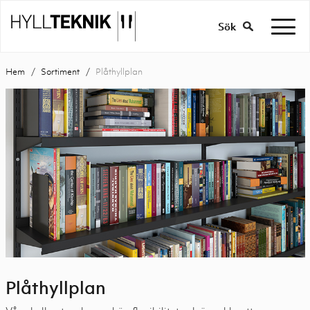
Sök
Hem
Sortiment
Plåthyllplan
Plåthyllplan