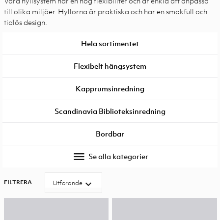
Våra hyllsystem har en hög flexibilitet och är enkla att anpassa
till olika miljöer. Hyllorna är praktiska och har en smakfull och
tidlös design.
Hela sortimentet
Flexibelt hängsystem
Kapprumsinredning
Scandinavia Biblioteksinredning
Bordbar
menu
Se alla kategorier
FILTRERA
expand_more
Utförande