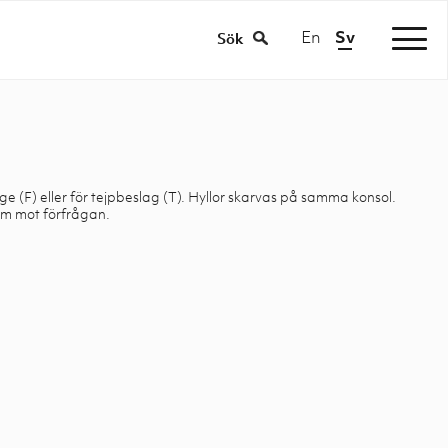
En
Sv
|
Sök
e (F) eller för tejpbeslag (T). Hyllor skarvas på samma konsol.
mm mot förfrågan.