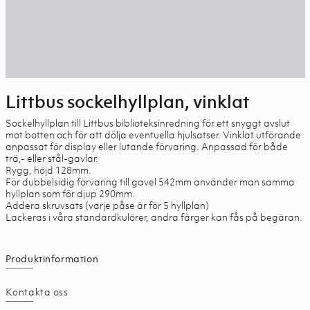
Littbus sockelhyllplan, vinklat
Sockelhyllplan till Littbus biblioteksinredning för ett snyggt avslut
mot botten och för att dölja eventuella hjulsatser. Vinklat utförande
anpassat för display eller lutande förvaring. Anpassad för både
trä,- eller stål-gavlar.
Rygg, höjd 128mm.
För dubbelsidig förvaring till gavel 542mm använder man samma
hyllplan som för djup 290mm.
Addera skruvsats (varje påse är för 5 hyllplan)
Lackeras i våra standardkulörer, andra färger kan fås på begäran.
Produktinformation
Kontakta oss