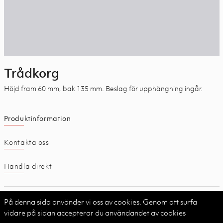
Trådkorg
Höjd fram 60 mm, bak 135 mm. Beslag för upphängning ingår.
Produktinformation
Kontakta oss
Handla direkt
Utförande
På denna sida använder vi oss av cookies. Genom att surfa
vidare på sidan accepterar du användandet av cookies