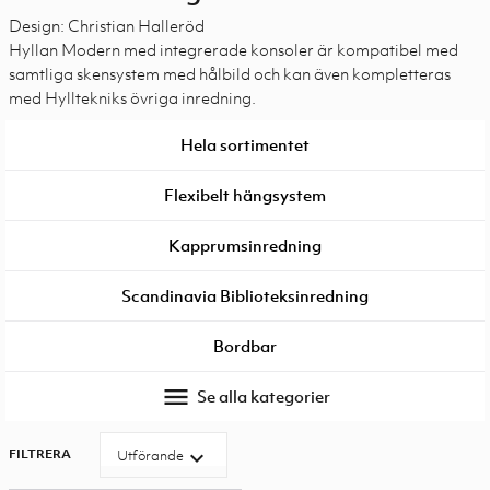
Design: Christian Halleröd
Hyllan Modern med integrerade konsoler är kompatibel med
samtliga skensystem med hålbild och kan även kompletteras
med Hylltekniks övriga inredning.
Hela sortimentet
Flexibelt hängsystem
Kapprumsinredning
Scandinavia Biblioteksinredning
Bordbar
menu
Se alla kategorier
FILTRERA
expand_more
Utförande