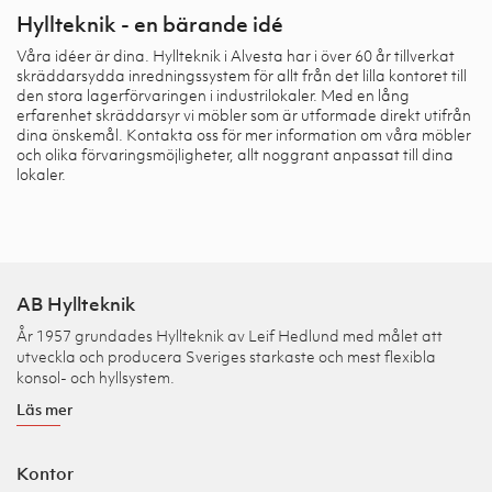
Hyllteknik - en bärande idé
Våra idéer är dina. Hyllteknik i Alvesta har i över 60 år tillverkat
skräddarsydda inredningssystem för allt från det lilla kontoret till
den stora lagerförvaringen i industrilokaler. Med en lång
erfarenhet skräddarsyr vi möbler som är utformade direkt utifrån
dina önskemål. Kontakta oss för mer information om våra möbler
och olika förvaringsmöjligheter, allt noggrant anpassat till dina
lokaler.
AB Hyllteknik
År 1957 grundades Hyllteknik av Leif Hedlund med målet att
utveckla och producera Sveriges starkaste och mest flexibla
konsol- och hyllsystem.
Läs mer
Kontor