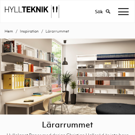
Sök
Hem
Inspiration
Lärarrummet
Lärarrummet
Hyllplanet Paper med design Christian Halleröd är inte bara