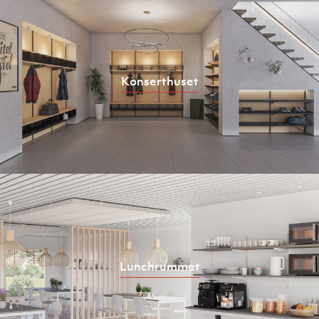
Konserthuset
Lunchrummet