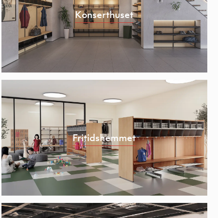
Konserthuset
Fritidshemmet