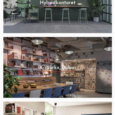
Hybridkontoret
X-Works, Dubai