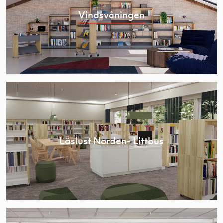
Vindsvåningen
Läslust Norden- Littbus