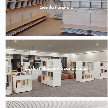
Gemla Förskola
Läslust Norden- Scandinavia