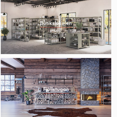
Butikslokalen
Fjällstugan