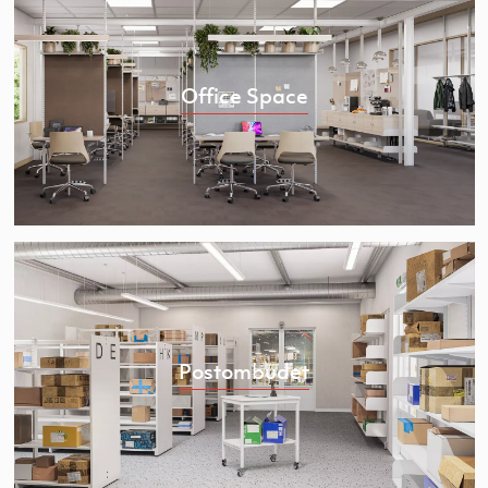
Office Space
Postombudet