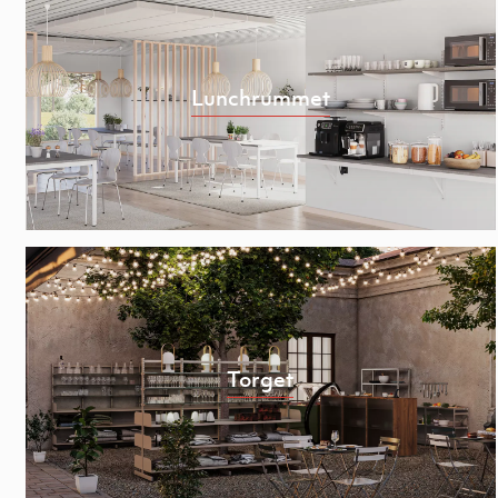
Lunchrummet
Torget