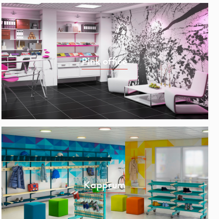
Pink office
Kapprum