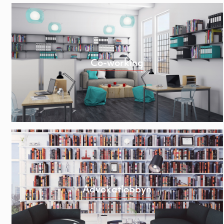
Co-working
Advokatlobbyn